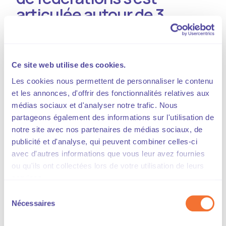
articulée autour de 3
séquences :
L'intervention de Pierre Bouchacourt, directeur
Ce site web utilise des cookies.
associé du cabinet Lysios Public Affairs et de
Les cookies nous permettent de personnaliser le contenu
Julien Morel, directeur conseil, qui ont
et les annonces, d'offrir des fonctionnalités relatives aux
présenté un décryptage de l’actualité politique
médias sociaux et d'analyser notre trafic. Nous
partageons également des informations sur l'utilisation de
(élections européennes de juin, JOP 2024,
notre site avec nos partenaires de médias sociaux, de
enjeux 2024 du gouvernement Attal, agenda
publicité et d'analyse, qui peuvent combiner celles-ci
parlementaire relatif aux grossistes).
avec d'autres informations que vous leur avez fournies
ou qu'ils ont collectées lors de votre utilisation de leurs
Une présentation du nouvel adhérent de la
services.
CGF, le Syndicat national des Dépositaires de
Sélection
Presse SNDP par son délégué général,
Nécessaires
du
Philippe CHARBIT.
consentement