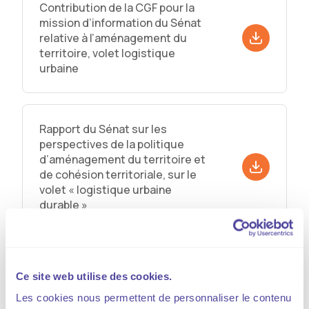
Contribution de la CGF pour la
mission d’information du Sénat
relative à l’aménagement du
territoire, volet logistique
urbaine
Rapport du Sénat sur les
perspectives de la politique
d’aménagement du territoire et
de cohésion territoriale, sur le
volet « logistique urbaine
durable »
Contribution de la CGF pour la
Ce site web utilise des cookies.
mission flash de l’Assemblée
nationale sur les ZFE-m de 2023
Les cookies nous permettent de personnaliser le contenu