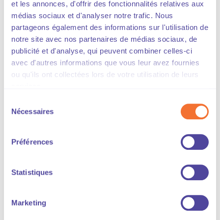
et les annonces, d'offrir des fonctionnalités relatives aux
médias sociaux et d'analyser notre trafic. Nous
partageons également des informations sur l'utilisation de
Synthèse de la mission flash de
notre site avec nos partenaires de médias sociaux, de
l’Assemblée nationale sur les
publicité et d'analyse, qui peuvent combiner celles-ci
ZFE-m
avec d'autres informations que vous leur avez fournies
ou qu'ils ont collectées lors de votre utilisation de leurs
services.
Contribution de la CGF sur la
Sélection
mission flash du Sénat sur les
Nécessaires
du
ZFE-m de 2023
consentement
Préférences
Contribution de la CGF pour la
Statistiques
mission d’information du Sénat
relative à l’aménagement du
territoire, volet logistique
Marketing
urbaine