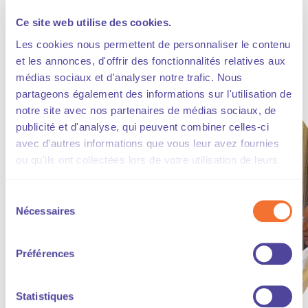
Slide précédente
Slide 
Ce site web utilise des cookies.
Les cookies nous permettent de personnaliser le contenu
et les annonces, d'offrir des fonctionnalités relatives aux
médias sociaux et d'analyser notre trafic. Nous
partageons également des informations sur l'utilisation de
notre site avec nos partenaires de médias sociaux, de
publicité et d'analyse, qui peuvent combiner celles-ci
avec d'autres informations que vous leur avez fournies
ou qu'ils ont collectées lors de votre utilisation de leurs
services.
Sélection
Nécessaires
du
consentement
Préférences
Statistiques