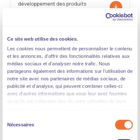
développement des produits
locaux en restauration collective
: quel rôle pour les grossistes ?"
Ce site web utilise des cookies.
"Trophées de l'excellence
Les cookies nous permettent de personnaliser le contenu
commerciale : une décennie de
et les annonces, d'offrir des fonctionnalités relatives aux
parcours BtoB"
médias sociaux et d'analyser notre trafic. Nous
partageons également des informations sur l'utilisation de
notre site avec nos partenaires de médias sociaux, de
publicité et d'analyse, qui peuvent combiner celles-ci
Les Éditions CGF
avec d'autres informations que vous leur avez fournies
ou qu'ils ont collectées lors de votre utilisation de leurs
services.
Chaque année, la CGF produit, en lien avec des
Sélection
cabinets experts, des guides pratiques à
Nécessaires
du
destination de ses fédérations adhérentes et de
consentement
leurs entreprises.