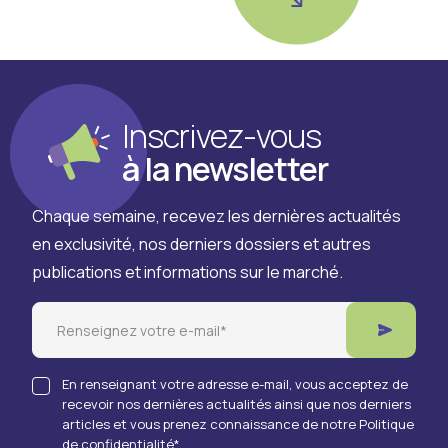
Notes, doctrines et supports des groupes de travail
animés par la CGF sur le sujet des emballages de la
restauration (REP ER) et des emballages industriels
et commerciaux (REP EIC)
Inscrivez-vous
Réglementation sur
à la newsletter
l'énergie
Chaque semaine, recevez les dernières actualités
en exclusivité, nos derniers dossiers et autres
Accompagnement énergétique et mise en
publications et informations sur le marché.
conformité Décret tertiaire.
Email
Décarbonation
En renseignant votre adresse e-mail, vous acceptez de
recevoir nos dernières actualités ainsi que nos derniers
Un enjeu majeur pour toute la filière du transport et
articles et vous prenez connaissance de notre Politique
de confidentialité
*
de la logistique.