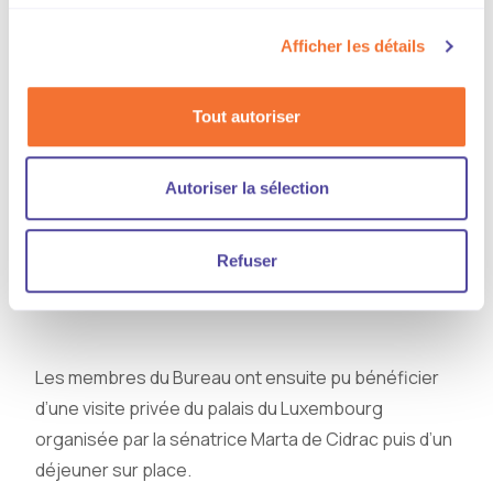
d’accompagnement média et réseaux sociaux
auprès de la CGF.
Afficher les détails
Un tour des principaux sujets d’actualité pour la CGF
Tout autoriser
a ensuite été proposé (MEDEF, dialogue social,
communication et événements CGF…).
Autoriser la sélection
A noter qu’il s’agissait du premier Bureau pour
Thierry Drecq, président d'Udinap et élu en juin
Refuser
dernier lors de l’Assemblée générale de la
confédération.
Les membres du Bureau ont ensuite pu bénéficier
d’une visite privée du palais du Luxembourg
organisée par la sénatrice Marta de Cidrac puis d’un
déjeuner sur place.