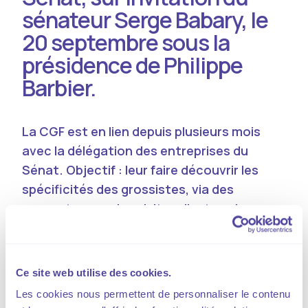
sénateur Serge Babary, le
20 septembre sous la
présidence de Philippe
Barbier.
La CGF est en lien depuis plusieurs mois
avec la délégation des entreprises du
Sénat. Objectif : leur faire découvrir les
spécificités des grossistes, via des
rencontres ou des visites d’entreprises.
En première partie de matinée, Pierre
Bouchacourt de Lysios Public Affairs a proposé un
Ce site web utilise des cookies.
décryptage de l’actualité politique et
Les cookies nous permettent de personnaliser le contenu
institutionnelle, avec un focus sur les textes qui