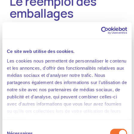
Le réemploi des
emballages
Pour prolonger la vie des emballages, il est
possible de les réemployer, les réutiliser.
Les entreprises y sont fortement incitées
Ce site web utilise des cookies.
voire obligées.
Les cookies nous permettent de personnaliser le contenu
et les annonces, d'offrir des fonctionnalités relatives aux
En effet, depuis 2023, une obligation pèse sur
médias sociaux et d'analyser notre trafic. Nous
certaines entreprises françaises.
partageons également des informations sur l'utilisation de
notre site avec nos partenaires de médias sociaux, de
publicité et d'analyse, qui peuvent combiner celles-ci
"Point sur" l’obligation de
avec d'autres informations que vous leur avez fournies
ou qu'ils ont collectées lors de votre utilisation de leurs
mise sur le marché
services.
d’emballage réemployés et
Sélection
Nécessaires