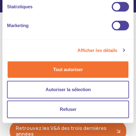
Statistiques
Marketing
Veille & Action
Afficher les détails
Tous les mois, le département social de la CGF
rédige des
Veille & Action
à destination des
Tout autoriser
adhérents afin de présenter l'essentiel des textes
législatifs et règlementaires ainsi que l'actualité
jurisprudentielle et l'état des négociations dans les
Autoriser la sélection
branches où est présente la CGF, susceptibles de
concerner les entreprises.
Refuser
Retrouvez les V&A des trois dernières
années