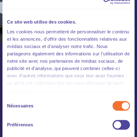
Ce site web utilise des cookies.
Les cookies nous permettent de personnaliser le contenu
et les annonces, d'offrir des fonctionnalités relatives aux
médias sociaux et d'analyser notre trafic. Nous
Points sur...
partageons également des informations sur l'utilisation de
notre site avec nos partenaires de médias sociaux, de
publicité et d'analyse, qui peuvent combiner celles-ci
avec d'autres informations que vous leur avez fournies
Le département social rédige des
Point Sur...
ou qu'ils ont collectées lors de votre utilisation de leurs
réguliers sur les textes législatifs ou conventionnels
services.
qui concernent les entreprises, et qui permettent
Sélection
d'appréhender les conséquences pratiques de ces
Nécessaires
du
textes pour les employeurs.
consentement
Préférences
Retrouvez les ici