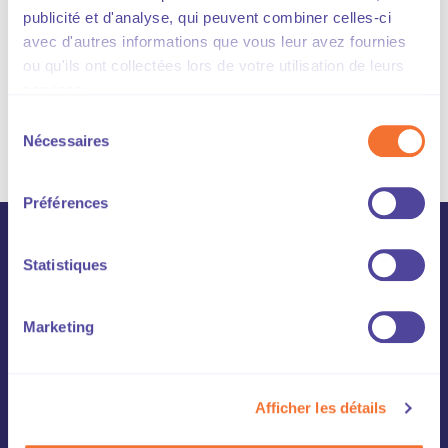
RAPPORT D'ACTIVITÉ
COMMUNICATION
publicité et d'analyse, qui peuvent combiner celles-ci
Rapport d'activité
avec d'autres informations que vous leur avez fournies
ou qu'ils ont collectées lors de votre utilisation de leurs
2017
services.
Sélection
Nécessaires
Publié le
15.06.2017
du
consentement
Préférences
Statistiques
Inscrivez-vous
à la newsletter
Marketing
Chaque semaine, recevez les dernières actualités
en exclusivité, nos derniers dossiers et autres
Afficher les détails
publications et informations sur le marché.