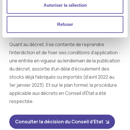
Autoriser la sélection
cause : les normes définissant la biodégradabilité
d'un produit ou d'une substance ne garantissent
pas que ces matières se biodégradent
Refuser
complètement.
Quant au décret, il se contente de reprendre
l'interdiction et de fixer ses conditions d'application :
une entrée en vigueur au lendemain de la publication
du décret, assortie d'un délai d'écoulement des
stocks déjà fabriqués ou importés (d'avril 2022 au
1er janvier 2023). Et sur le plan formel, la procédure
applicable aux décrets en Conseil d'État a été
respectée.
Consulter la décision du Conseil d'Etat