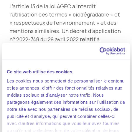
L’article 13 de la loi AGEC a interdit
l’utilisation des termes « biodégradable » et
« respectueux de l’environnement » et des
mentions similaires. Un décret d’application
n° 2022-748 du 29 avril 2022 relatif à
l'information du consommateur sur les
caractéristiques environnementales des
produits générateurs de déchets avait
également été pris.
Ce site web utilise des cookies.
Les cookies nous permettent de personnaliser le contenu
Publié le
02.07.2024
et les annonces, d'offrir des fonctionnalités relatives aux
médias sociaux et d'analyser notre trafic. Nous
partageons également des informations sur l'utilisation de
La décision
notre site avec nos partenaires de médias sociaux, de
publicité et d'analyse, qui peuvent combiner celles-ci
avec d'autres informations que vous leur avez fournies
Deux organisations professionnelles avaient
ou qu'ils ont collectées lors de votre utilisation de leurs