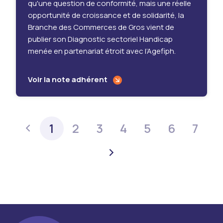
qu'une question de conformité, mais une réelle
opportunité de croissance et de solidarité, la
Branche des Commerces de Gros vient de
publier son Diagnostic sectoriel Handicap
menée en partenariat étroit avec l’Agefiph.
Voir la note adhérent
1
2
3
4
5
6
7