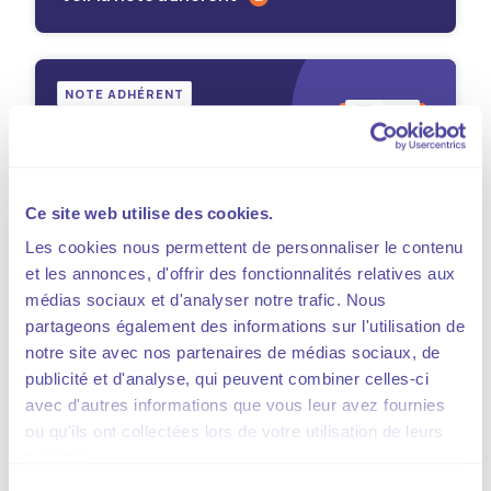
NOTE ADHÉRENT
Ce site web utilise des cookies.
Publié le
22.06.2026
Les cookies nous permettent de personnaliser le contenu
IA & Supply chain : découvrez
et les annonces, d'offrir des fonctionnalités relatives aux
médias sociaux et d'analyser notre trafic. Nous
le guide au service du
partageons également des informations sur l'utilisation de
commerce de gros
notre site avec nos partenaires de médias sociaux, de
publicité et d'analyse, qui peuvent combiner celles-ci
Sous l'égide de sa commission Transport &
avec d'autres informations que vous leur avez fournies
Logistique, la CGF a organisé au 1er semestre
ou qu'ils ont collectées lors de votre utilisation de leurs
2026 deux ateliers sur l'implémentation de
services.
l'intelligence artificielle dans les fonctionnalités
de la supply chain des entreprises du